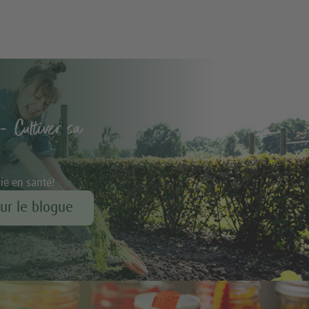
- Cultiver sa
vie en santé!
our le blogue