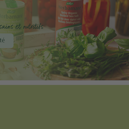
ains et nutritifs
té