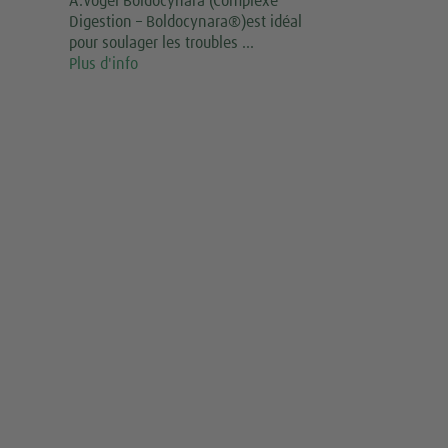
A.Vogel Boldocynara (Complexe
Digestion – Boldocynara®)est idéal
pour soulager les troubles …
Plus d'info