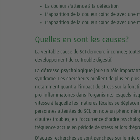
La douleur s'atténue à la défécation
L'apparition de la douleur coïncide avec une m
L'apparition de la douleur coïncide avec une m
Quelles en sont les causes?
La véritable cause du SCI demeure inconnue; toutef
développement de ce trouble digestif.
La
détresse psychologique
joue un rôle important
syndrome. Les chercheurs publient de plus en plus d
notamment quant à l'impact du stress sur la fonctio
pro-inflammatoires dans l'organisme, lesquels risqu
vitesse à laquelle les matières fécales se déplacen
personnes atteintes du SCI, on note un phénomène 
d'autres troubles, en l'occurrence d'ordre psychol
fréquence accrue en période de stress et lors d'épreu
D'autres recherches se sont penchées sur le
micr