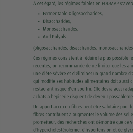
À cet égard, les régimes faibles en FODMAP s'avère
F
ermentable
O
ligosaccharides,
D
isaccharides,
M
onosaccharides,
A
nd
P
olyols
(oligosaccharides, disaccharides, monosaccharides 
Ces régimes consistent à réduire le plus possible l
récentes, on recommande de ne limiter que les ali
une diète sévère et d'éliminer un grand nombre d'a
qui modifie ses habitudes alimentaires doit aussi 
restaurant risque d'en souffrir. Elle devra aussi ad
achats à l'épicerie risquent de devenir passableme
Un apport accru en fibres peut être salutaire pour 
fibres contribuent à augmenter le volume des selles.
prometteur; des recherches ont démontré que ce vé
d'hypercholestérolémie, d'hypertension et de glycé