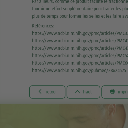
Par ailleurs, comme ce produit facilite le fraction
fournir un effort supplémentaire pour traiter les p
plus de temps pour former les selles et les faire 
Références:
https://www.ncbi.nlm.nih.gov/pmc/articles/PMC3
https://www.ncbi.nlm.nih.gov/pmc/articles/PMC
https://www.ncbi.nlm.nih.gov/pmc/articles/PMC4
https://www.ncbi.nlm.nih.gov/pmc/articles/PMC
https://www.ncbi.nlm.nih.gov/pmc/articles/PMC
https://www.ncbi.nlm.nih.gov/pubmed/28624575



retour
haut
impr