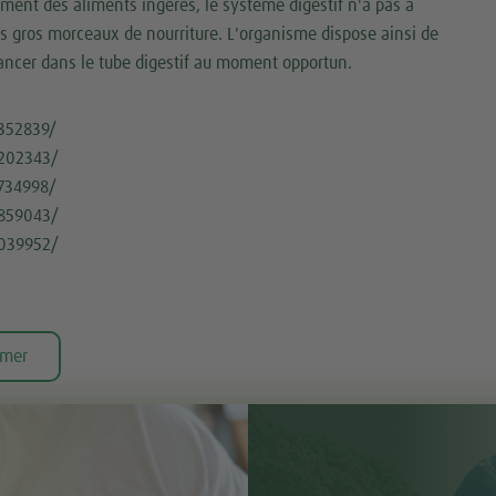
nement des aliments ingérés, le système digestif n'a pas à
lus gros morceaux de nourriture. L'organisme dispose ainsi de
avancer dans le tube digestif au moment opportun.
352839/
4202343/
734998/
5859043/
6039952/
imer