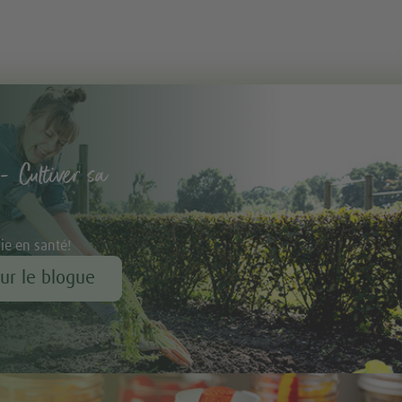
- Cultiver sa
vie en santé!
our le blogue