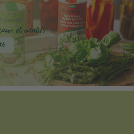
ains et nutritifs
té