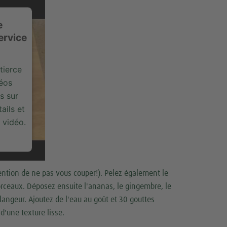
e
ervice
tierce
déos
s sur
ails et
 vidéo.
tention de ne pas vous couper!). Pelez également le
orceaux. Déposez ensuite l'ananas, le gingembre, le
élangeur. Ajoutez de l'eau au goût et 30 gouttes
d'une texture lisse.