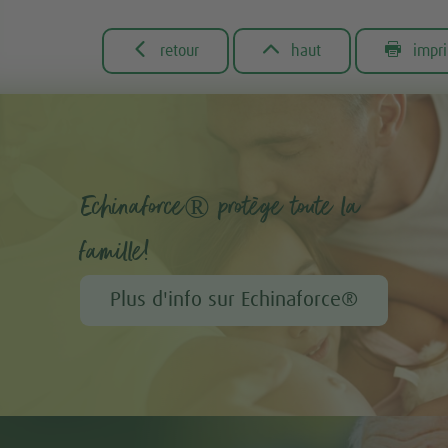



retour
haut
impr
Echinaforce® protège toute la
famille!
Plus d'info sur Echinaforce®