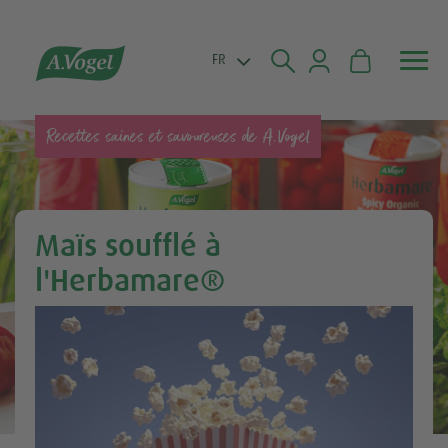


FR
Recettes saines et savoureuses de A.Vogel
Maïs soufflé à
l'Herbamare®