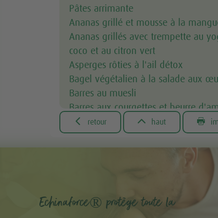
Pâtes arrimante
Ananas grillé et mousse à la mangu
Ananas grillés avec trempette au yo
coco et au citron vert
Asperges rôties à l'ail détox
Bagel végétalien à la salade aux œu
Barres au muesli
Barres aux courgettes et beurre d'
Barres tendres maison choco-banan



retour
haut
im
Bavette avec sauce aux champignon
Beurres trempette pour homards
Biscuits au beurre d'arachide
Biscuits choco-betterave
Biscuits déjeuner au beurre d'amand
Echinaforce® protège toute la
Boisson césar sans alcool végétalie