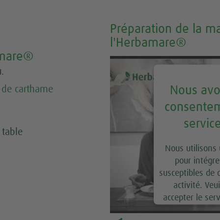
Préparation de la m
l'Herbamare®
amare®
.
Nous avo
e de carthame
consentem
servic
 table
Nous utilisons 
pour intégre
susceptibles de 
activité. Veui
accepter le ser