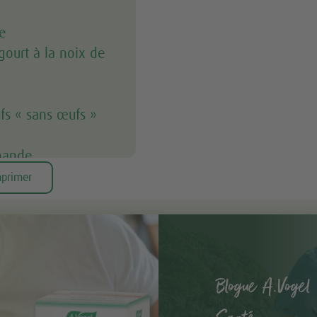
e
gourt à la noix de
fs « sans œufs »
amande
e
primer
s
e et cacao
Blogue A.Vogel 
nne