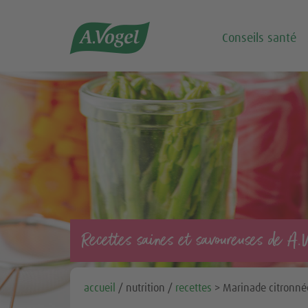

Conseils santé
Recettes saines et savoureuses de A.
accueil
/ nutrition /
recettes
> Marinade citronné