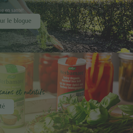
vie en santé!
our le blogue
ains et nutritifs
té