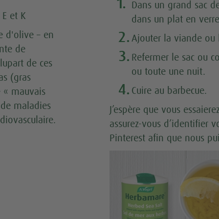
En
1.
Dans un grand sac de
 E et K
dans un plat en verre
2.
le d'olive – en
Ajouter la viande ou 
ente de
3.
Refermer le sac ou cou
lupart de ces
ou toute une nuit.
as (gras
4.
Cuire au barbecue.
e « mauvais
 de maladies
J’espère que vous essaierez
diovasculaire.
assurez-vous d’identifier 
Pinterest afin que nous pui