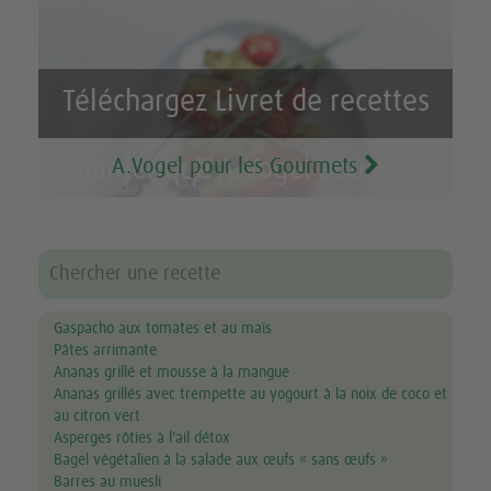
Téléchargez Livret de recettes
A.Vogel pour les Gourmets
numérique A.Vogel pour les
Gourmets GRATUIT
Gaspacho aux tomates et au maïs
Pâtes arrimante
Ananas grillé et mousse à la mangue
Ananas grillés avec trempette au yogourt à la noix de coco et
au citron vert
Asperges rôties à l'ail détox
Bagel végétalien à la salade aux œufs « sans œufs »
Barres au muesli