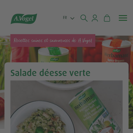


FR
Recettes saines et savoureuses de A.Vogel
Salade déesse verte