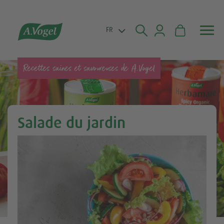


FR
Recettes saines et savoureuses de A.Vogel
Salade du jardin