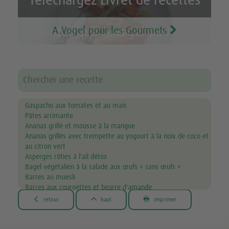
Téléchargez Livret de recettes
A.Vogel pour les Gourmets
numérique A.Vogel pour les
Gourmets GRATUIT
Gaspacho aux tomates et au maïs
Pâtes arrimante
Ananas grillé et mousse à la mangue
Ananas grillés avec trempette au yogourt à la noix de coco et
au citron vert
Asperges rôties à l'ail détox
Bagel végétalien à la salade aux œufs « sans œufs »
Barres au muesli
Barres aux courgettes et beurre d'amande
Barres tendres maison choco-banane



retour
haut
imprimer
Bavette avec sauce aux champignons
Beurres trempette pour homards
Biscuits au beurre d'arachide