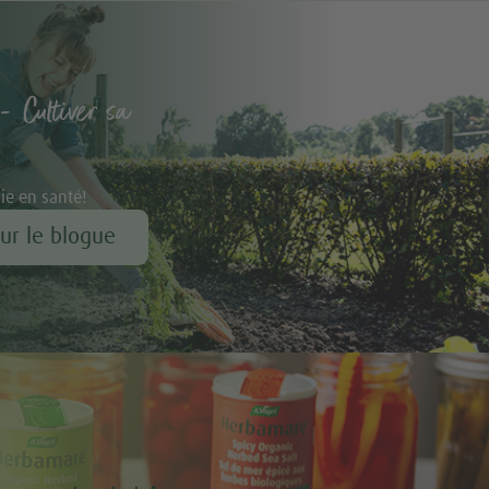
- Cultiver sa
vie en santé!
our le blogue