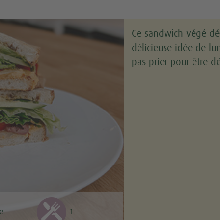
Ce sandwich végé dé
délicieuse idée de lu
pas prier pour être d
le
1