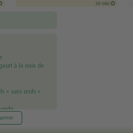
50 min
e
gourt à la noix de
fs « sans œufs »
amande
e
primer
s