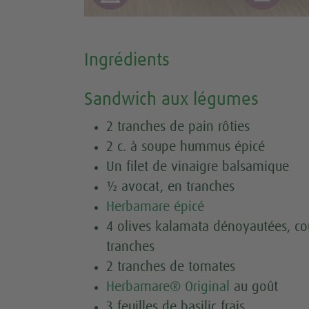
Ingrédients
Sandwich aux légumes
2 tranches de pain rôties
2 c. à soupe hummus épicé
Un filet de vinaigre balsamique
½ avocat, en tranches
Herbamare épicé
4 olives kalamata dénoyautées, c
tranches
2 tranches de tomates
Herbamare® Original
au goût
3 feuilles de basilic frais