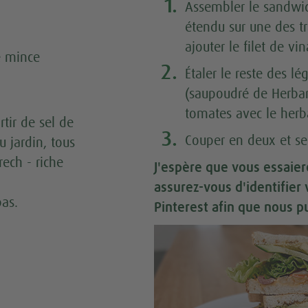
En
1.
Assembler le sandw
étendu sur une des tr
ajouter le filet de v
é mince
2.
Étaler le reste des 
(saupoudré de Herbam
tomates avec le herb
rtir de sel de
3.
Couper en deux et s
u jardin, tous
ech - riche
J'espère que vous essaier
assurez-vous d'identifier
as.
Pinterest afin que nous pu