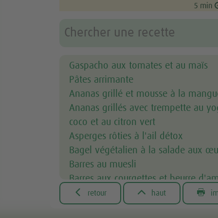
5 min
Gaspacho aux tomates et au maïs
Pâtes arrimante
Ananas grillé et mousse à la mangu
Ananas grillés avec trempette au yo
coco et au citron vert
Asperges rôties à l'ail détox
Bagel végétalien à la salade aux œu
Barres au muesli
Barres aux courgettes et beurre d'
Barres tendres maison choco-banan



retour
haut
im
Bavette avec sauce aux champignon