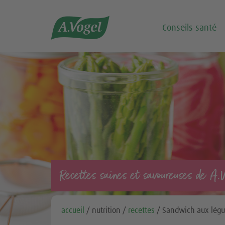

Conseils santé
Recettes saines et savoureuses de A.
accueil
/ nutrition /
recettes
/ Sandwich aux lég