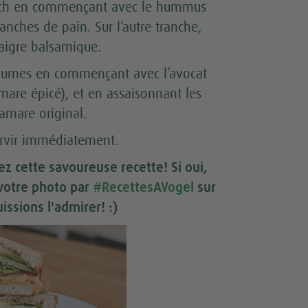
 savoir plus
ich en commençant avec le hummus
anches de pain. Sur l’autre tranche,
Accepter
inaigre balsamique.
légumes en commençant avec l’avocat
are épicé), et en assaisonnant les
amare original.
ervir immédiatement.
ez cette savoureuse recette! Si oui,
 votre photo par
#RecettesAVogel
sur
issions l'admirer! :)