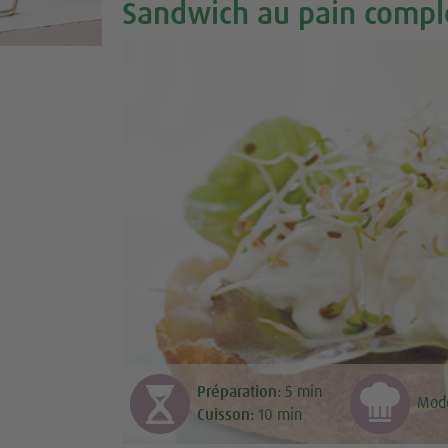
Sandwich au pain comple
Préparation:
5
min
Mod
Cuisson:
10
min