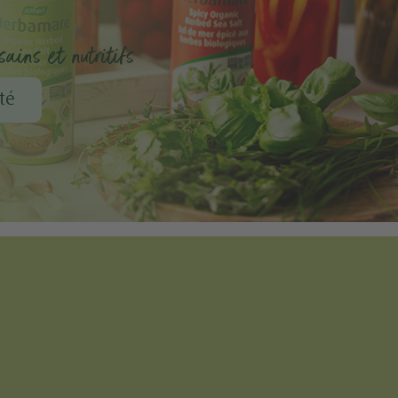
ains et nutritifs
té