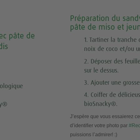
Préparation du sand
pâte de miso et jeu
ec pâte de
1. Tartiner la tranch
dis
noix de coco et/ou u
2. Déposer des feuill
sur le dessus.
3. Ajouter une grosse
iologique
4. Coiffer de délicie
bioSnacky®.
ky®
J’espère que vous essaierez cet
d’identifier votre photo par
#Rec
puissions l’admirer! :)