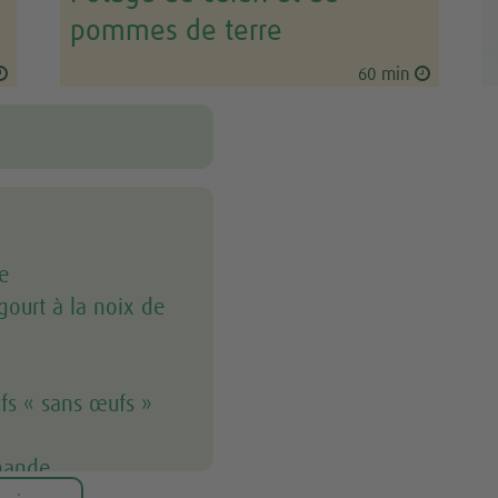
pommes de terre
60 min
e
gourt à la noix de
fs « sans œufs »
amande