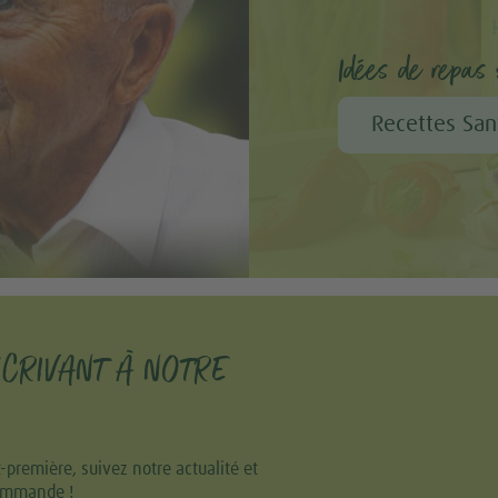
taliennes et sans
Idées de repas s
e lentilles rouges
bacon
Recettes San
Bambu®
ates séchées
l
 légumes
SCRIVANT À NOTRE
 aux huîtres fumées
remière, suivez notre actualité et
commande !