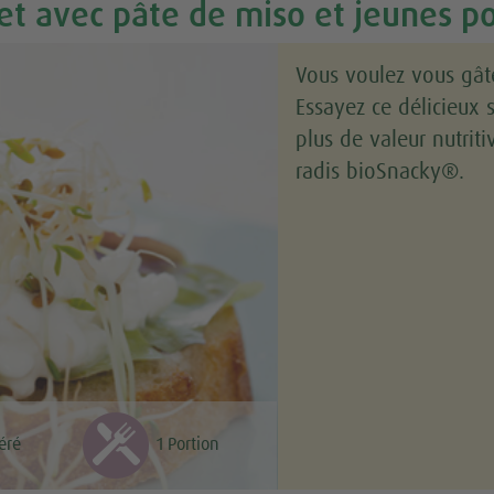
t avec pâte de miso et jeunes po
Vous voulez vous gât
Essayez ce délicieux 
plus de valeur nutriti
radis bioSnacky®.
éré
1 Portion