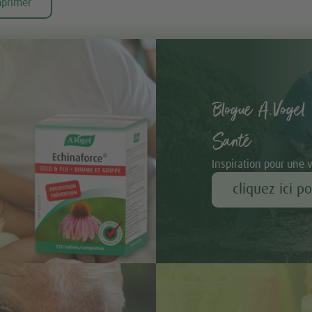
e
primer
s
e et cacao
Blogue A.Vogel 
nne
Santé
 la lime
Inspiration pour une 
cliquez ici p
ocat
ds