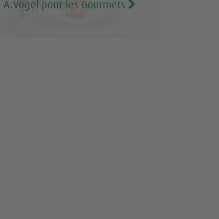
A.Vogel pour les Gourmets
numérique A.Vogel pour les
Gourmets GRATUIT