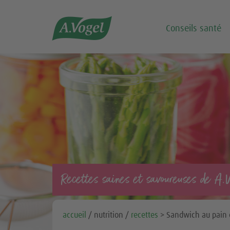

Conseils santé
Recettes saines et savoureuses de A.
accueil
/ nutrition /
recettes
> Sandwich au pain c