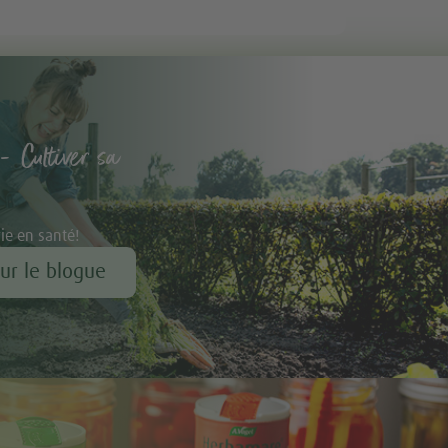
- Cultiver sa
vie en santé!
our le blogue