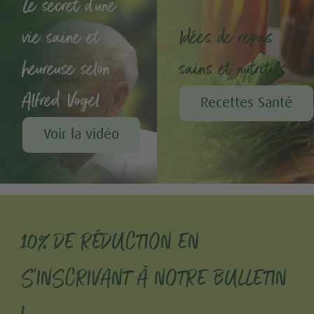
Le secret d'une
vie saine et
Idées de repas
heureuse selon
sains et nutritifs
Alfred Vogel
Recettes Santé
Voir la vidéo
10% DE RÉDUCTION EN
S'INSCRIVANT À NOTRE BULLETIN