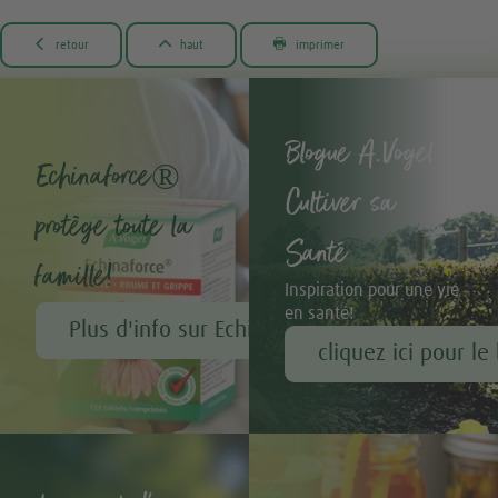



retour
haut
imprimer
Blogue A.Vogel -
Echinaforce®
Cultiver sa
protège toute la
Santé
famille!
Inspiration pour une vie
en santé!
Plus d'info sur Echinaforce®
cliquez ici pour le