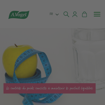


FR
Le contrôle du poids consiste à maintenir le parfait équilibre