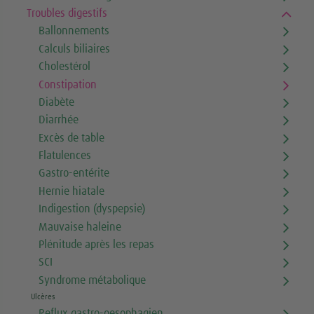
Troubles digestifs
Ballonnements
Calculs biliaires
Cholestérol
Constipation
Diabète
Diarrhée
Excès de table
Flatulences
Gastro-entérite
Hernie hiatale
Indigestion (dyspepsie)
Mauvaise haleine
Plénitude après les repas
SCI
Syndrome métabolique
Ulcères
Reflux gastro-oesophagien