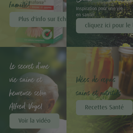
famille!
Inspiration pour une vie
en santé!
Plus d'info sur Echinaforce®
cliquez ici pour le
Le secret d'une
vie saine et
Idées de repas
heureuse selon
sains et nutritifs
Alfred Vogel
Recettes Santé
Voir la vidéo