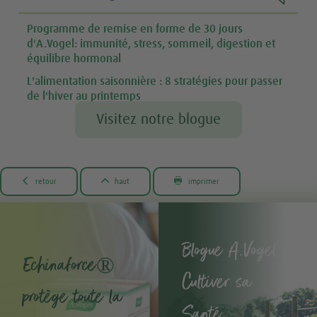
Programme de remise en forme de 30 jours
d'A.Vogel: immunité, stress, sommeil, digestion et
équilibre hormonal
L'alimentation saisonnière : 8 stratégies pour passer
de l'hiver au printemps
Visitez notre blogue



retour
haut
imprimer
Blogue A.Vogel -
Echinaforce®
Cultiver sa
protège toute la
Santé