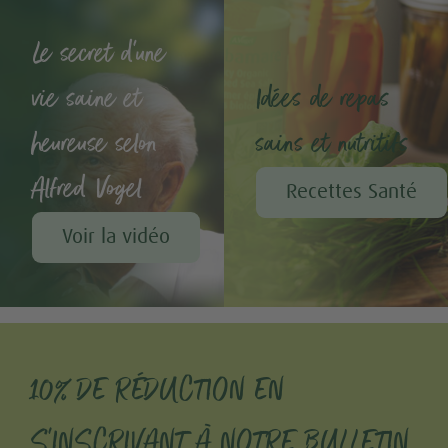
Le secret d'une
vie saine et
Idées de repas
heureuse selon
sains et nutritifs
Alfred Vogel
Recettes Santé
Voir la vidéo
10% DE RÉDUCTION EN
S'INSCRIVANT À NOTRE BULLETIN