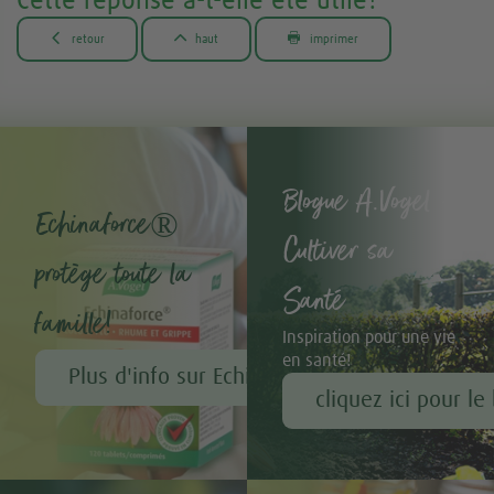
Cette réponse a-t-elle été utile?



retour
haut
imprimer
Blogue A.Vogel -
Echinaforce®
Cultiver sa
protège toute la
Santé
famille!
Inspiration pour une vie
en santé!
Plus d'info sur Echinaforce®
cliquez ici pour le