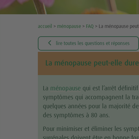
accueil
>
ménopause
>
FAQ
> La ménopause peut-e

lire toutes les questions et réponses
La ménopause peut-elle durer
La
ménopause
qui est l’arrêt définiti
symptômes qui accompagnent la tran
quelques années pour la majorité d
des symptômes à 80 ans.
Pour minimiser et éliminer les sym
surrénales doivent être en bonne for