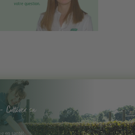
votre question.
- Cultiver sa
vie en santé!