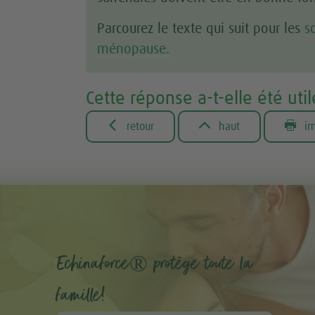
Parcourez le texte qui suit pour les
s
ménopause.
Cette réponse a-t-elle été util



retour
haut
im
Echinaforce® protège toute la
famille!