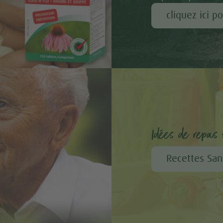
cliquez ici p
Idées de repas s
Recettes San