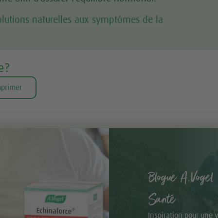
olutions naturelles aux symptômes de la
e?
primer
Blogue A.Vogel 
Santé
Inspiration pour une 