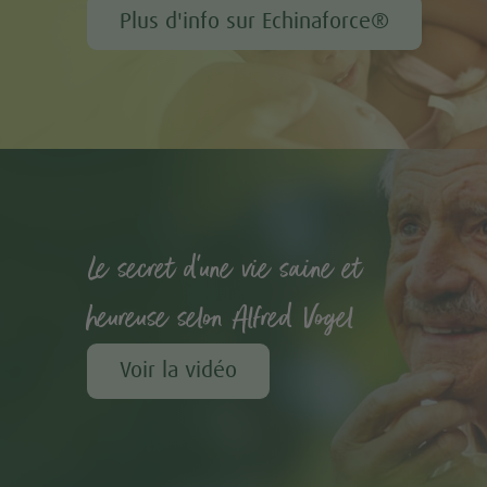
Plus d'info sur Echinaforce®
Le secret d'une vie saine et
heureuse selon Alfred Vogel
Voir la vidéo