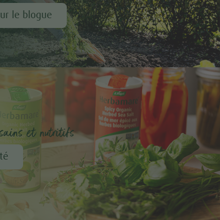
our le blogue
ains et nutritifs
té