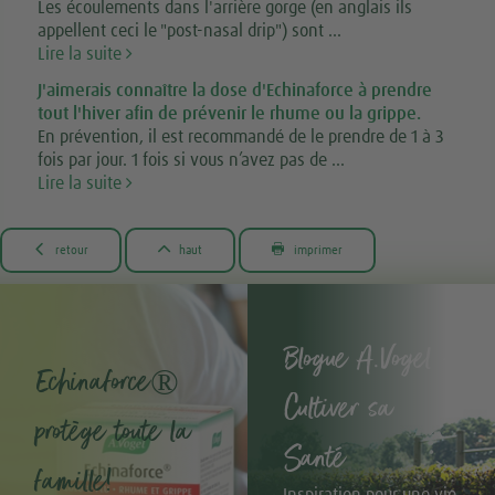
Les écoulements dans l'arrière gorge (en anglais ils
appellent ceci le "post-nasal drip") sont ...
Lire la suite
J'aimerais connaître la dose d'Echinaforce à prendre
tout l'hiver afin de prévenir le rhume ou la grippe.
En prévention, il est recommandé de le prendre de 1 à 3
fois par jour. 1 fois si vous n’avez pas de ...
Lire la suite



retour
haut
imprimer
Blogue A.Vogel -
Echinaforce®
Cultiver sa
protège toute la
Santé
famille!
Inspiration pour une vie