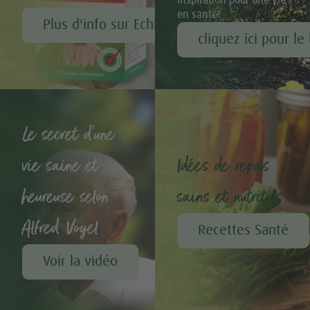
en santé!
Plus d'info sur Echinaforce®
cliquez ici pour le
Le secret d'une
vie saine et
Idées de repas
heureuse selon
sains et nutritifs
Alfred Vogel
Recettes Santé
Voir la vidéo