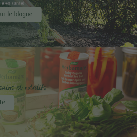
vie en santé!
our le blogue
ains et nutritifs
té