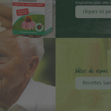
Inspiration pour une 
cliquez ici p
Idées de repas s
Recettes San