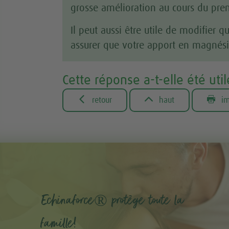
grosse amélioration au cours du pre
Il peut aussi être utile de modifier q
assurer que votre apport en magnési
Cette réponse a-t-elle été util



retour
haut
im
Echinaforce® protège toute la
famille!