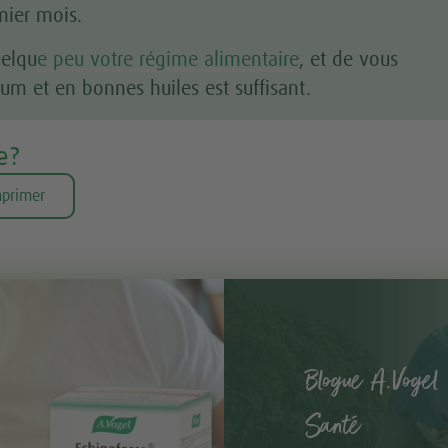
mier mois.
uelqu
e peu votre régime alimentaire
, et de vous
um et en bonnes huiles est suffisant.
e?
primer
Blogue A.Vogel 
Santé