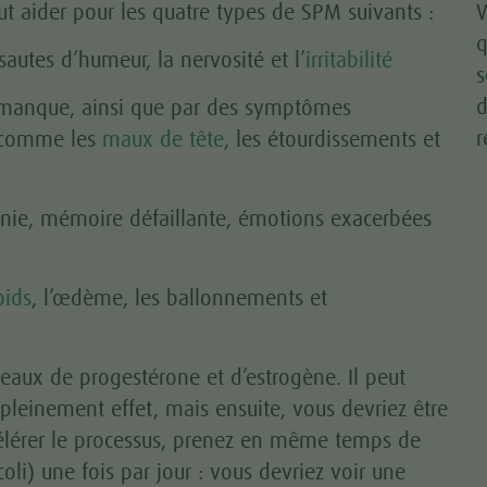
t aider pour les quatre types de SPM suivants :
V
q
 sautes d’humeur, la nervosité et l’
irritabilité
s
d
e manque, ainsi que par des symptômes
r
) comme les
maux de tête
, les étourdissements et
nie, mémoire défaillante, émotions exacerbées
oids
, l’œdème, les ballonnements et
iveaux de progestérone et d’estrogène. Il peut
 pleinement effet, mais ensuite, vous devriez être
célérer le processus, prenez en même temps de
coli) une fois par jour : vous devriez voir une