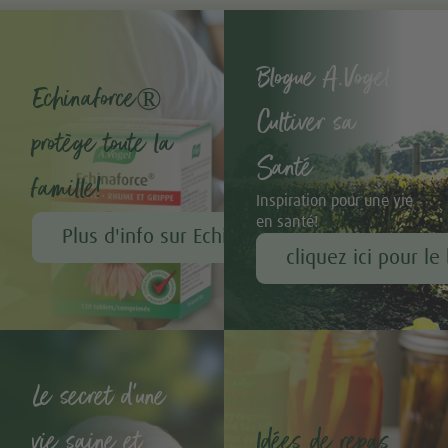
Blogue A.Vogel -
Echinaforce®
Cultiver sa
protège toute la
Santé
famille!
Inspiration pour une vie
en santé!
Plus d'info sur Echinaforce®
cliquez ici pour le
Le secret d'une
vie saine et
Idées de repas