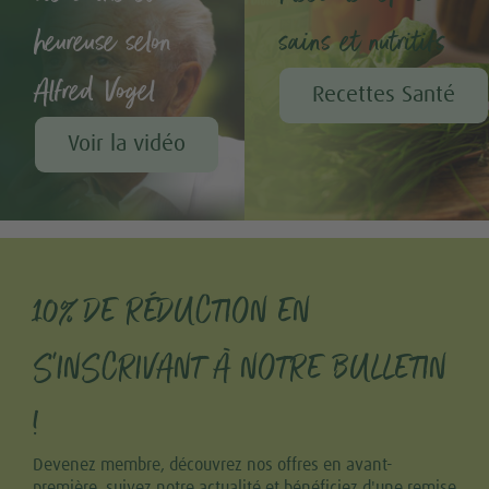
heureuse selon
sains et nutritifs
Alfred Vogel
Recettes Santé
Voir la vidéo
10% DE RÉDUCTION EN
S'INSCRIVANT À NOTRE BULLETIN
!
Devenez membre, découvrez nos offres en avant-
première, suivez notre actualité et bénéficiez d'une remise