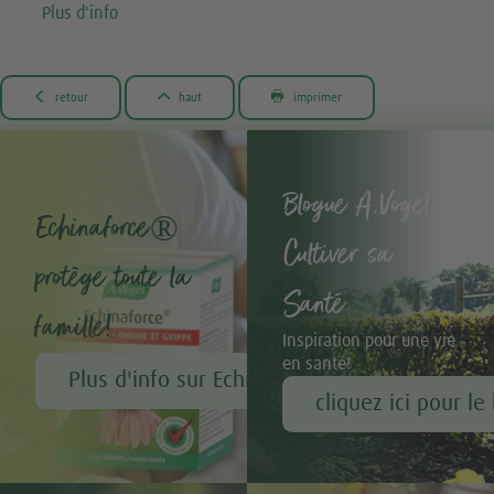
Plus d'info



retour
haut
imprimer
Blogue A.Vogel -
Echinaforce®
Cultiver sa
protège toute la
Santé
famille!
Inspiration pour une vie
en santé!
Plus d'info sur Echinaforce®
cliquez ici pour le