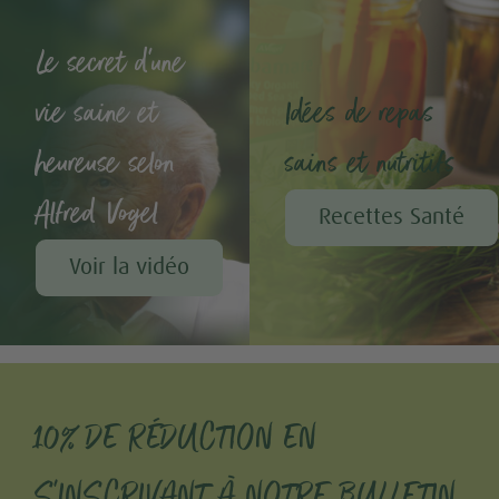
Le secret d'une
vie saine et
Idées de repas
heureuse selon
sains et nutritifs
Alfred Vogel
Recettes Santé
Voir la vidéo
10% DE RÉDUCTION EN
S'INSCRIVANT À NOTRE BULLETIN