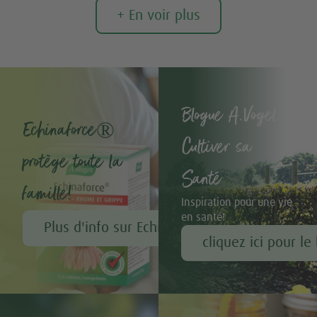
+ En voir plus
Blogue A.Vogel -
Echinaforce®
Cultiver sa
protège toute la
Santé
famille!
Inspiration pour une vie
en santé!
Plus d'info sur Echinaforce®
cliquez ici pour le