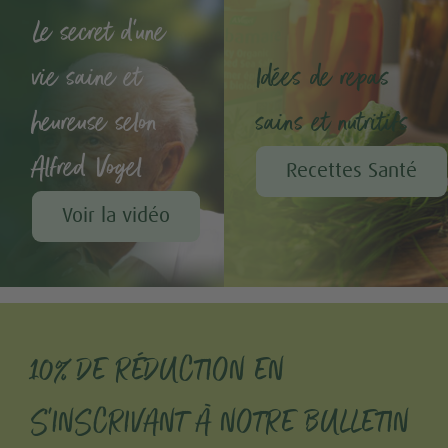
Le secret d'une
vie saine et
Idées de repas
heureuse selon
sains et nutritifs
Alfred Vogel
Recettes Santé
Voir la vidéo
10% DE RÉDUCTION EN
S'INSCRIVANT À NOTRE BULLETIN