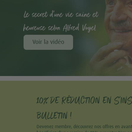
Le secret d'une vie saine et
heureuse selon Alfred Vogel
Voir la vidéo
10% DE RÉDUCTION EN S'IN
BULLETIN !
Devenez membre, découvrez nos offres en avant-p