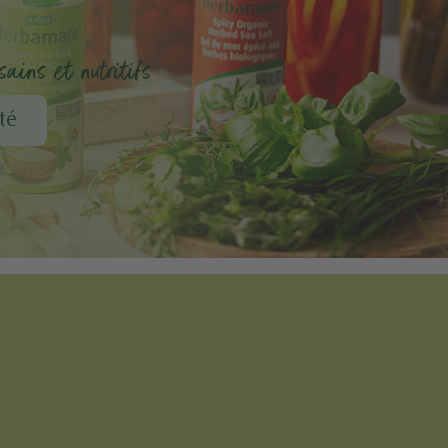
ains et nutritifs
té