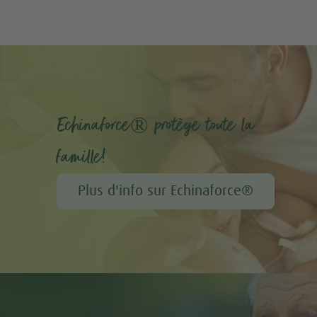
Echinaforce® protège toute la
famille!
Plus d'info sur Echinaforce®