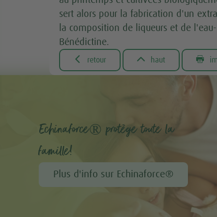
sert alors pour la fabrication d'un extr
la composition de liqueurs et de l'ea
Bénédictine.



retour
haut
im
Echinaforce® protège toute la
famille!
Plus d'info sur Echinaforce®