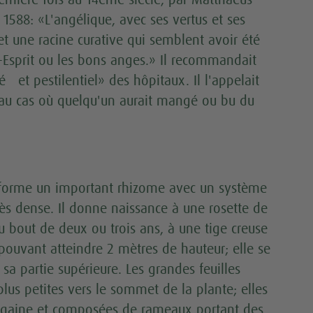
première fois au 14ème siècle, par Matthaeus
1588: «L'angélique, avec ses vertus et ses
et une racine curative qui semblent avoir été
Esprit ou les bons anges.» Il recommandait
té et pestilentiel» des hôpitaux. Il l'appelait
 au cas où quelqu'un aurait mangé ou bu du
 forme un important rhizome avec un système
très dense. Il donne naissance à une rosette de
au bout de deux ou trois ans, à une tige creuse
pouvant atteindre 2 mètres de hauteur; elle se
 sa partie supérieure. Les grandes feuilles
lus petites vers le sommet de la plante; elles
ge gaine et composées de rameaux portant des