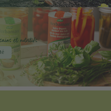
ains et nutritifs
té