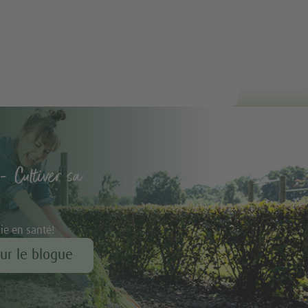
- Cultiver sa
vie en santé!
our le blogue