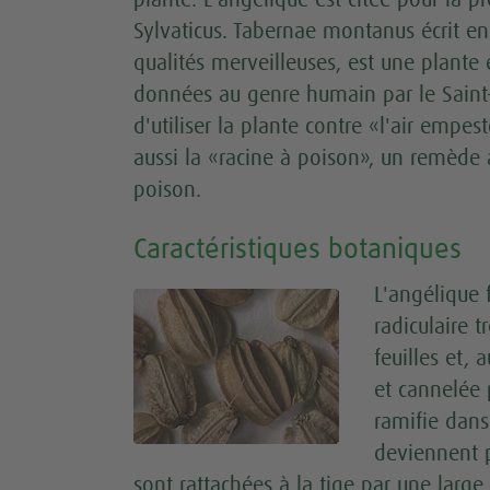
plante. L'angélique est citée pour la 
Sylvaticus. Tabernae montanus écrit en 
qualités merveilleuses, est une plante 
données au genre humain par le Saint-
d'utiliser la plante contre «l'air empes
aussi la «racine à poison», un remède
poison.
Caractéristiques botaniques
L'angélique
radiculaire 
feuilles et, 
et cannelée 
ramifie dans
deviennent p
sont rattachées à la tige par une lar