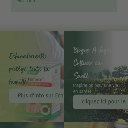
Plus d'info
Blogue A.Vogel -
Echinaforce®
Cultiver sa
protège toute la
Santé
famille!
Inspiration pour une vie
en santé!
Plus d'info sur Echinaforce®
cliquez ici pour le