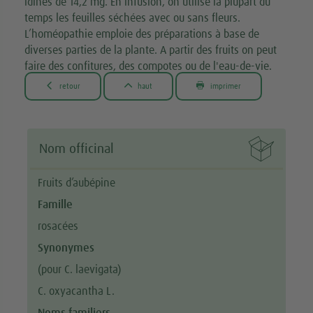
idines de 14,2 mg. En infusion, on utilise la plupart du
temps les feuilles séchées avec ou sans fleurs.
L’homéopathie emploie des préparations à base de
diverses parties de la plante. A partir des fruits on peut
faire des confitures, des compotes ou de l'eau-de-vie.



retour
haut
imprimer

Nom officinal
Fruits d’aubépine
Famille
rosacées
Synonymes
(pour C. laevigata)
C. oxyacantha L.
Noms familiers