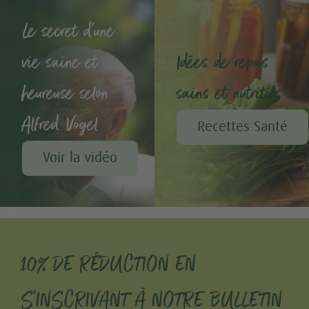
Le secret d'une
vie saine et
Idées de repas
heureuse selon
sains et nutritifs
Alfred Vogel
Recettes Santé
Voir la vidéo
10% DE RÉDUCTION EN
S'INSCRIVANT À NOTRE BULLETIN