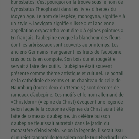
kunosbatos; c’est pourquoi on la trouve sous le nom de
Cynosbatus Theophrasti dans les livres d’herbes du
Moyen Age. Le nom de l’espèce, monogyna, signifie « à
un style », laevigata signifie « lisse » et l’ancienne
appellation oxyacantha veut dire « à épines pointues ».
En français, l’aubépine évoque la blancheur des fleurs
dont les arbrisseaux sont couverts au printemps. Les
anciens Germains mangeaient les fruits de l’aubépine,
crus ou cuits en compote. Son bois dur et rougeâtre
servait à faire des outils. L’aubépine était souvent
présente comme thème artistique et culturel. Le portail
de la cathédrale de Reims et un chapiteau de celle de
Naumburg (toutes deux du 13ème s.) sont décorés de
rameaux d’aubépine. Ces motifs et le nom allemand de
«Christdorn» (= épine du Christ) évoquent une légende
selon laquelle la couronne d’épines du Christ aurait été
faite de rameaux d’aubépine. Un célèbre buisson
d’aubépine fleurissait autrefois dans le jardin du
monastère d’Einsiedeln. Selon la légende, il serait issu
d’un rejet rapporté de Jérusalem par le Duc Eberhard II de