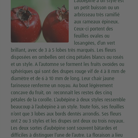
L’aubépine à un style est
un petit buisson ou un
arbrisseau très ramifié
aux rameaux épineux.
Ceux-ci portent des
feuilles ovales ou
losangées, d’un vert
brillant, avec de 3 à 5 lobes très marqués. Les fleurs
disposées en ombelles ont cinq pétales blancs ou rosés
et un style. A l’automne se forment les fruits ovoïdes ou
sphériques qui sont des drupes rouge vif de 4 à 8 mm de
diamètre et de 6 à 10 mm de long. Leur chair jaune
farineuse renferme un noyau. Au bout légèrement
concave du fruit, on reconnaît les restes des cinq
pétales de la corolle. L’aubépine à deux styles ressemble
beaucoup à l’aubépine à un style. Toute fois, ses feuilles
n’ont que 3 lobes aux bords dentés arrondis. Ses fleurs
ont 2 ou 3 styles et les drupes ont deux ou trois noyaux.
Les deux sortes d’aubépine sont souvent bâtardes et
difficiles à distinguer l’une de l’autre. La floraison a lieu