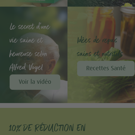
Le secret d'une
vie saine et
Idées de repas
heureuse selon
sains et nutritifs
Alfred Vogel
Recettes Santé
Voir la vidéo
10% DE RÉDUCTION EN