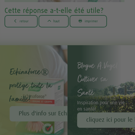
Cette réponse a-t-elle été utile?



retour
haut
imprimer
Blogue A.Vogel -
Echinaforce®
Cultiver sa
protège toute la
Santé
famille!
Inspiration pour une vie
en santé!
Plus d'info sur Echinaforce®
cliquez ici pour le