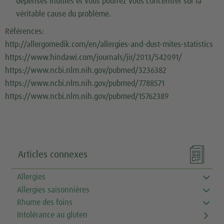
dépenses inutiles et vous pourrez vous concentrer sur la
véritable cause du problème.
Références:
http://allergomedik.com/en/allergies-and-dust-mites-statistics
https://www.hindawi.com/journals/jir/2013/542091/
https://www.ncbi.nlm.nih.gov/pubmed/3236382
https://www.ncbi.nlm.nih.gov/pubmed/7788571
https://www.ncbi.nlm.nih.gov/pubmed/15762389

Articles connexes
Allergies
Allergies saisonnières
Rhume des foins
Intolérance au gluten