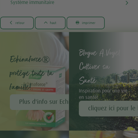
Système immunitaire



retour
haut
imprimer
Blogue A.Vogel -
Echinaforce®
Cultiver sa
protège toute la
Santé
famille!
Inspiration pour une vie
en santé!
Plus d'info sur Echinaforce®
cliquez ici pour le