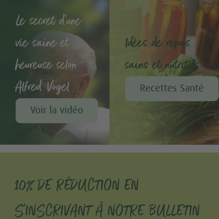
Le secret d'une
vie saine et
Idées de repas
heureuse selon
sains et nutritifs
Alfred Vogel
Recettes Santé
Voir la vidéo
10% DE RÉDUCTION EN
S'INSCRIVANT À NOTRE BULLETIN