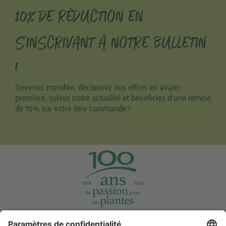
10% DE RÉDUCTION EN
S'INSCRIVANT À NOTRE BULLETIN
!
Devenez membre, découvrez nos offres en avant-
première, suivez notre actualité et bénéficiez d'une remise
de 10% sur votre 1ère commande !
Tweet