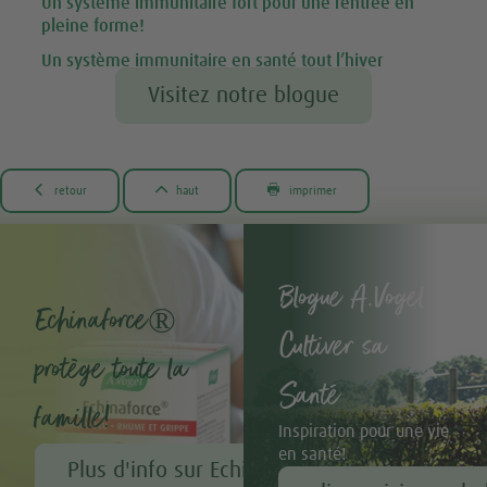
Un système immunitaire fort pour une rentrée en
pleine forme!
Un système immunitaire en santé tout l’hiver
Visitez notre blogue



retour
haut
imprimer
Blogue A.Vogel -
Echinaforce®
Cultiver sa
protège toute la
Santé
famille!
Inspiration pour une vie
en santé!
Plus d'info sur Echinaforce®