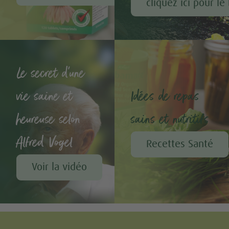
cliquez ici pour le
Le secret d'une
vie saine et
Idées de repas
heureuse selon
sains et nutritifs
Alfred Vogel
Recettes Santé
Voir la vidéo