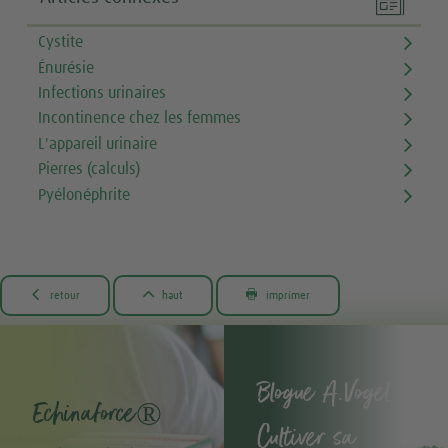
Cystite
Énurésie
Infections urinaires
Incontinence chez les femmes
L'appareil urinaire
Pierres (calculs)
Pyélonéphrite



retour
haut
imprimer
Blogue A.Vogel -
Echinaforce®
Cultiver sa