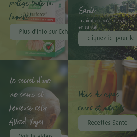
protège toute la
Santé
famille!
Inspiration pour une vie
en santé!
Plus d'info sur Echinaforce®
cliquez ici pour le
Le secret d'une
vie saine et
Idées de repas
heureuse selon
sains et nutritifs
Alfred Vogel
Recettes Santé
Voir la vidéo