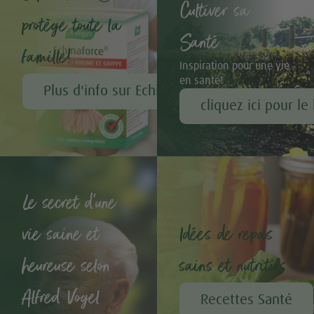
Cultiver sa
protège toute la
Santé
famille!
Inspiration pour une vie
en santé!
Plus d'info sur Echinaforce®
cliquez ici pour le
Le secret d'une
vie saine et
Idées de repas
heureuse selon
sains et nutritifs
Alfred Vogel
Recettes Santé