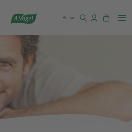


FR