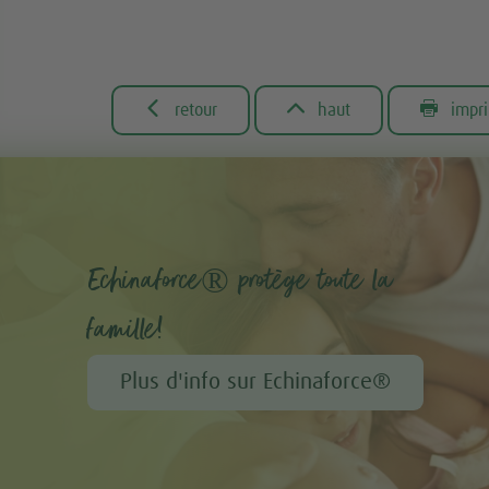



retour
haut
impr
Echinaforce® protège toute la
famille!
Plus d'info sur Echinaforce®