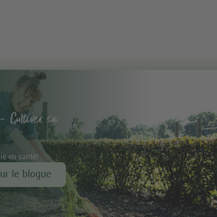
- Cultiver sa
vie en santé!
our le blogue