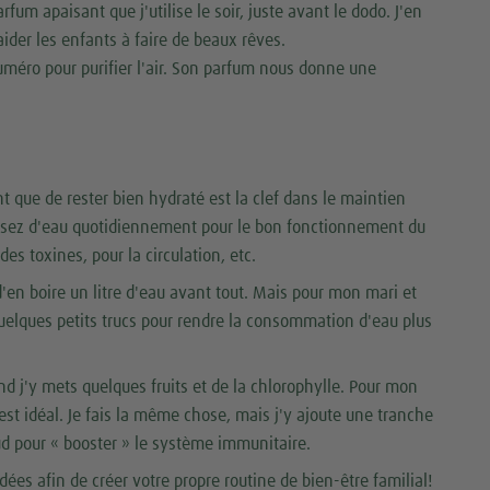
fum apaisant que j'utilise le soir, juste avant le dodo. J'en
ider les enfants à faire de beaux rêves.
éro pour purifier l'air. Son parfum nous donne une
 que de rester bien hydraté est la clef dans le maintien
 assez d'eau quotidiennement pour le bon fonctionnement du
es toxines, pour la circulation, etc.
 d'en boire un litre d'eau avant tout. Mais pour mon mari et
quelques petits trucs pour rendre la consommation d'eau plus
and j'y mets quelques fruits et de la chlorophylle. Pour mon
'est idéal. Je fais la même chose, mais j'y ajoute une tranche
ud pour « booster » le système immunitaire.
es afin de créer votre propre routine de bien-être familial!