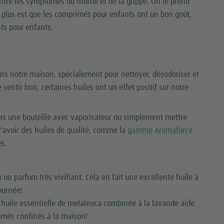
ontre les symptômes du rhume et de la grippe. On le prend
 plus est que les comprimés pour enfants ont un bon goût,
nts pour enfants.
dans notre maison, spécialement pour nettoyer, désodoriser et
e sentir bon, certaines huiles ont un effet positif sur notre
ns une bouteille avec vaporisateur ou simplement mettre
'avoir des huiles de qualité, comme la
gamme Aromaforce
es.
 a un parfum très vivifiant. Cela en fait une excellente huile à
ournée!
huile essentielle de melaleuca combinée à la lavande aide
rhumés confinés à la maison!