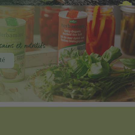
ains et nutritifs
té