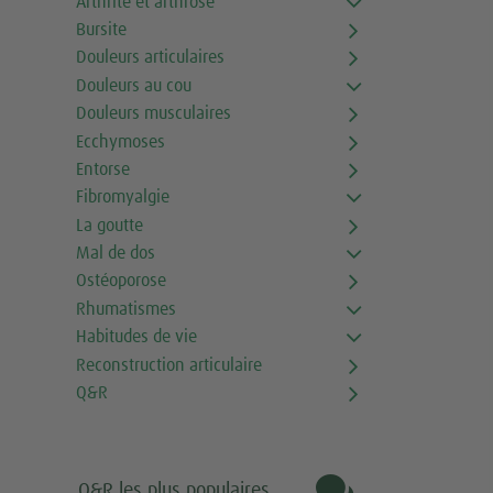
Arthrite et arthrose
Bursite
Douleurs articulaires
Douleurs au cou
Douleurs musculaires
Ecchymoses
Entorse
Fibromyalgie
La goutte
Mal de dos
Ostéoporose
Rhumatismes
Habitudes de vie
Reconstruction articulaire
Q&R

Q&R les plus populaires