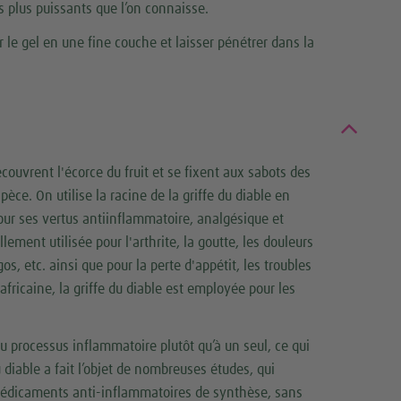
s plus puissants que l’on connaisse.
 le gel en une fine couche et laisser pénétrer dans la
couvrent l'écorce du fruit et se fixent aux sabots des
èce. On utilise la racine de la griffe du diable en
our ses vertus antiinflammatoire, analgésique et
llement utilisée pour l'arthrite, la goutte, les douleurs
s, etc. ainsi que pour la perte d'appétit, les troubles
ricaine, la griffe du diable est employée pour les
du processus inflammatoire plutôt qu’à un seul, ce qui
 diable a fait l’objet de nombreuses études, qui
 médicaments anti-inflammatoires de synthèse, sans