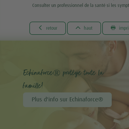
Consulter un professionnel de la santé si les symp



retour
haut
impr
Echinaforce® protège toute la
famille!
Plus d'info sur Echinaforce®