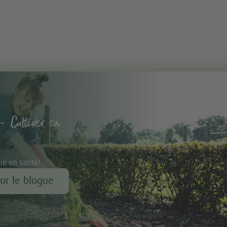
- Cultiver sa
vie en santé!
our le blogue