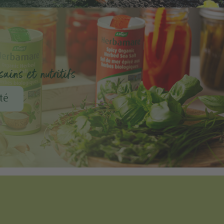
ains et nutritifs
té