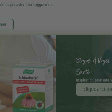
tômes persistent ou s’aggravent.
imer
Blogue A.Vogel 
Santé
Inspiration pour une 
cliquez ici p