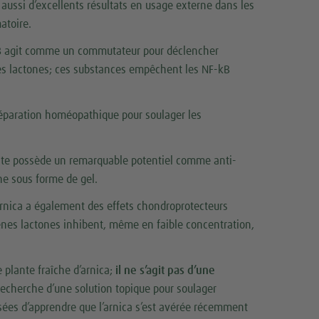
aussi d’excellents résultats en usage externe dans les
atoire.
B agit comme un commutateur pour déclencher
nes lactones; ces substances empêchent les NF-kB
préparation homéopathique pour soulager les
ante possède un remarquable potentiel comme anti-
ne sous forme de gel.
rnica a également des effets chondroprotecteurs
rpenes lactones inhibent, même en faible concentration,
e plante fraîche d’arnica;
il ne s’agit pas d’une
echerche d’une solution topique pour soulager
ssées d’apprendre que l’arnica s’est avérée récemment