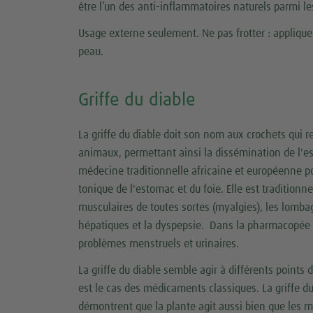
être l’un des anti-inflammatoires naturels parmi le
Usage externe seulement. Ne pas frotter : appliquer
peau.
Griffe du diable
La griffe du diable doit son nom aux crochets qui re
animaux, permettant ainsi la dissémination de l'esp
médecine traditionnelle africaine et européenne p
tonique de l'estomac et du foie. Elle est traditionne
musculaires de toutes sortes (myalgies), les lombago
hépatiques et la dyspepsie. Dans la pharmacopée af
problèmes menstruels et urinaires.
La griffe du diable semble agir à différents points 
est le cas des médicaments classiques. La griffe du
démontrent que la plante agit aussi bien que les