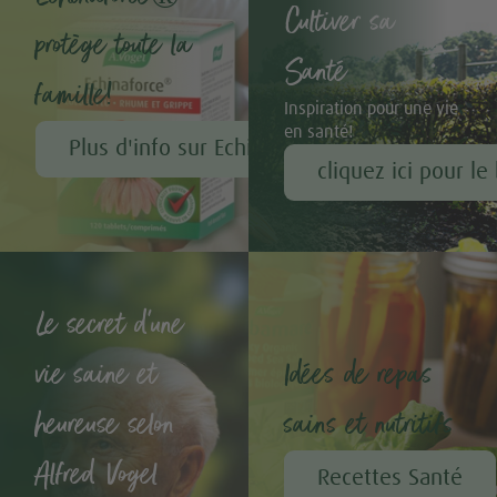
Cultiver sa
protège toute la
Santé
famille!
Inspiration pour une vie
en santé!
Plus d'info sur Echinaforce®
cliquez ici pour le
Le secret d'une
vie saine et
Idées de repas
heureuse selon
sains et nutritifs
Alfred Vogel
Recettes Santé