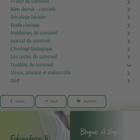
>>Test du sommeil
Bien dormir - conseils
Décalage horaire
Etude clinique
Problèmes de sommeil
Journal du sommeil
L'horloge biologique
Les cycles du sommeil
Troubles du sommeil
Stress, anxiété et mélancolie
Q&R



retour
haut
imprimer
Blogue A.Vogel -
Echinaforce®